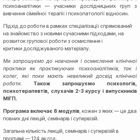
психоаналітики — учасники дослідницьких груп з
вивчення сімейної терапії і психопатології відносин.
Підхід до роботи в рамках спеціалізації спрямований
на знайомство з новими сучасними підходами, на
розвиток групової роботи з осмислення і
критики досліджуваного матеріалу.
Ми запрошуємо до навчання і осмислення клінічної
практики як практикуючих психоаналітиків, так і
колег, які поки мають невеликий досвід клінічної
роботи.
Також запрошуємо психологів,
психотерапевтів, слухачів 2-3 курсу і випускників
МІГП.
Програма включає 8 модулів
, кожен з яких — це два
повних дні лекцій, семінарів і супервізій.
Загальна кількість лекцій, семінарів і супервізій в
програмі — 124 ак.год.