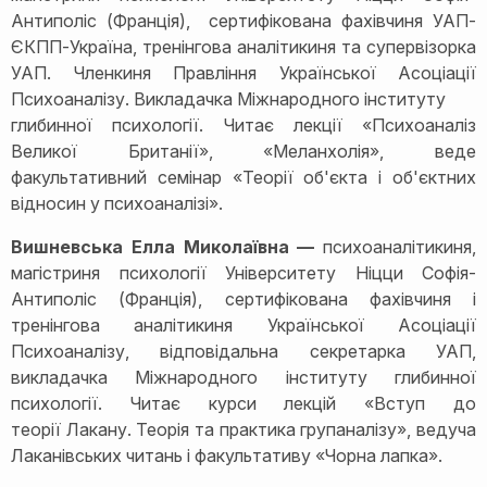
Антиполіс (Франція), сертифікована фахівчиня УАП-
ЄКПП-Україна, тренінгова аналітикиня та супервізорка
УАП. Членкиня Правління Української Асоціації
Психоаналізу. Викладачка Міжнародного інституту
глибинної психології. Читає лекції «Психоаналіз
Великої Британії», «Меланхолія», веде
факультативний семінар «Теорії об'єкта і об'єктних
відносин у психоаналізі».
Вишневська Елла Миколаївна —
психоаналітикиня,
магістриня психології Університету Ніцци Софія-
Антиполіс (Франція), сертифікована фахівчиня і
тренінгова аналітикиня Української Асоціації
Психоаналізу, відповідальна секретарка УАП,
викладачка Міжнародного інституту глибинної
психології. Читає курси лекцій «Вступ до
теорії Лакану. Теорія та практика групаналізу», ведуча
Лаканівських читань і факультативу «Чорна лапка».