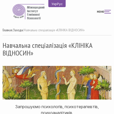
Перейти
Укр
Рус
к
МЕНЮ
содержимому
Главная
/
Заходи
/
Навчальна спеціалізація «КЛІНІКА ВІДНОСИН»
Навчальна спеціалізація «КЛІНІКА
ВІДНОСИН»
Запрошуємо психологів, психотерапевтів,
психоаналітиків,