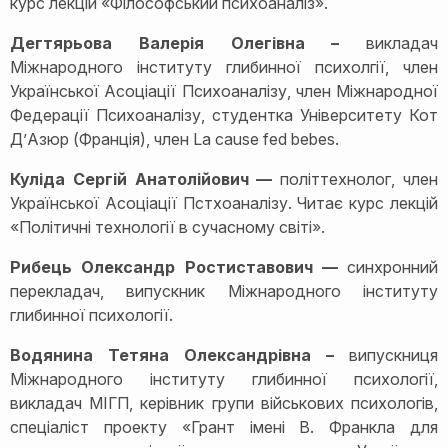
курс лекцій «Філософський психоаналіз».
Дегтярьова Валерія Олегівна –
викладач
Міжнародного інституту глибинної психолгії, член
Української Асоціації Психоаналізу, член Міжнародної
Федерації Психоаналізу, студентка Університету Кот
Д’Азюр (Франція), член La cause fed bebes.
Куліда Сергій Анатолійович —
політтехнолог, член
Української Асоціації Пстхоаналізу. Читає курс лекцій
«Політичні технології в сучасному світі».
Рибець Олександр Ростиставович —
синхронний
перекладач, випускник Міжнародного інституту
глибинної психології.
Водянина Тетяна Олександрівна –
випускниця
Міжнародного інституту глибинної психології,
викладач МІГП, керівник групи військових психологів,
спеціаліст проекту «Грант імені В. Франкла для