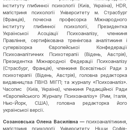
інституту глибинної психології (Київ, Україна), HDR,
магістриня психології Університету м. Страсбург
(Франція), почесна професорка Міжнародного
інституту глибинної психології, Президентка
Української Асоціації Психоаналізу, членкиня
Правління, сертифікована тренінгова аналітикиня і
супервізорка Європейської Конфедерації
Психоаналітичних Психотерапії (Відень, Австрія),
Президентка Міжнародної Федерації Психоаналізу
(Страсбург, Франція), членкиня Всесвітньої Ради з
психотерапії (Відень, Австрія), головна редакторка
видавництва ПВНЗ МІГП; та журналу «Психоаналіз».
Часопис (Київ, Україна), членкиня Редакційної Ради
«Європейського Журналу Психоаналізу» (Рим, Італія,
Нью-Йорк, США), головна редакторка його
української версії.
Созановська Олена Василівна —
психоаналітикиня,
магістриня психології Університету Ніцци Софія-