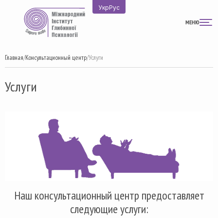
Перейти
Укр
Рус
к
МЕНЮ
содержимому
Главная
/
Консультационный центр
/
Услуги
Услуги
Наш консультационный центр предоставляет
следующие услуги: