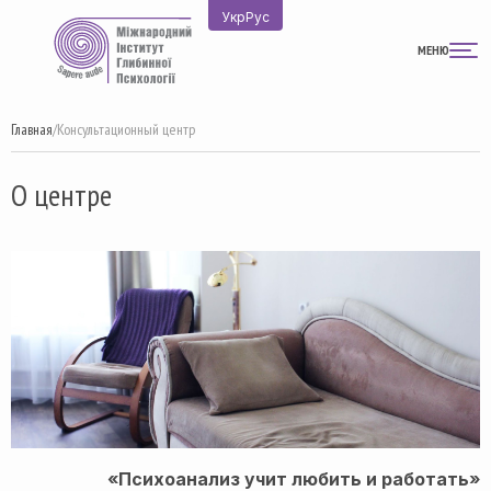
Перейти
Укр
Рус
к
МЕНЮ
содержимому
Главная
/
Консультационный центр
О центре
«Психоанализ учит любить и работать»