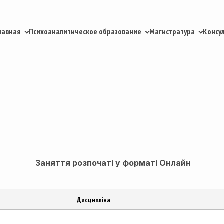
лавная
Психоаналитическое образование
Магистратура
Консу
Заняття розпочаті у форматі Онлайн
Дисципліна