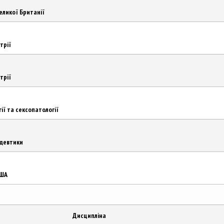
еликої Британії
трії
трії
гії та сексопатології
едевтики
США
Дисципліна