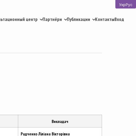
Укр
Рус
льтационный центр
Партнёри
Публикации
Контакты
Вход
Викладач
Радченко Ліліана Вікторівна