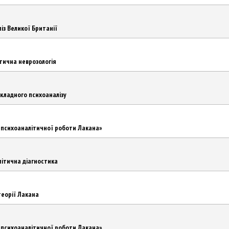
із Великої Британії
ітична неврозологія
икладного психоаналізу
о психоаналітичної роботи Лакана»
літична діагностика
теорії Лакана
о психоаналітичної роботи Лакана»