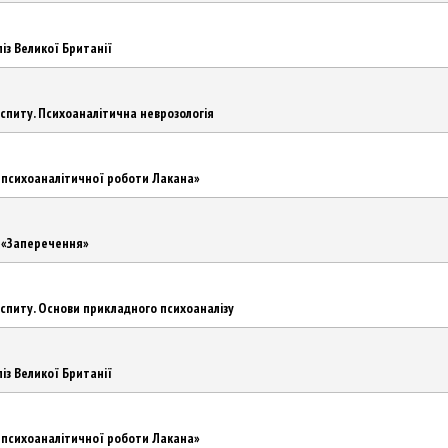
із Великої Британії
іспиту. Психоаналітична неврозологія
о психоаналітичної роботи Лакана»
д «Заперечення»
іспиту. Основи прикладного психоаналізу
із Великої Британії
о психоаналітичної роботи Лакана»