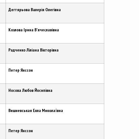
Дегтярьова Валерія Олегівна
Козлова Ірина В’ячеславівна
Радченко Ліліана Вікторівна
Петер Янссон
Носова Любов Йосипівна
Вишневськая Елла Миколаївна
Петер Янссон