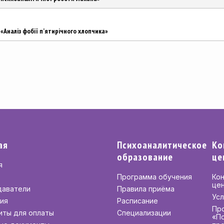
 «Аналіз фобії п’ятирічного хлопчика»
ая
Психоаналитическое
Ко
образование
це
я
Программа обучения
Ко
це
даватели
Правила приёма
Усл
ия
Расписание
Пр
иты для оплаты
Специализации
«П