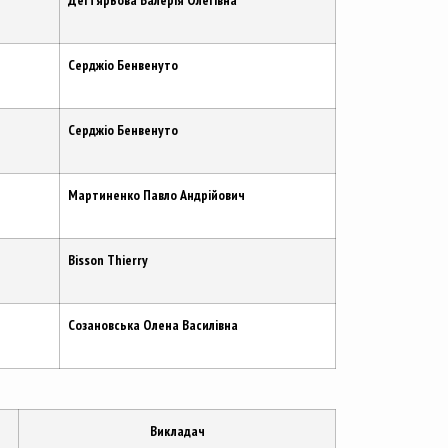
Дегтярьова Валерія Олегівна
Серджіо Бенвенуто
Серджіо Бенвенуто
Мартиненко Павло Андрійович
Bisson Thierry
Созановська Олена Василівна
Викладач