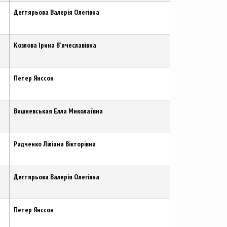
Дегтярьова Валерія Олегівна
Козлова Ірина В’ячеславівна
Петер Янссон
Вишневськая Елла Миколаївна
Радченко Ліліана Вікторівна
Дегтярьова Валерія Олегівна
Петер Янссон