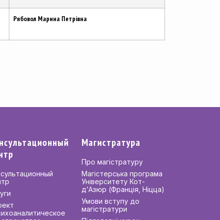
Рябовол Марина Петрівна
нсультационный
Магистратура
нтр
Про магістратуру
нсультационный
Магістерська програма
нтр
Університету Кот-
д’Азюр (Франція, Ніцца)
уги
Умови вступу до
оект
магістратури
сихоаналитическое