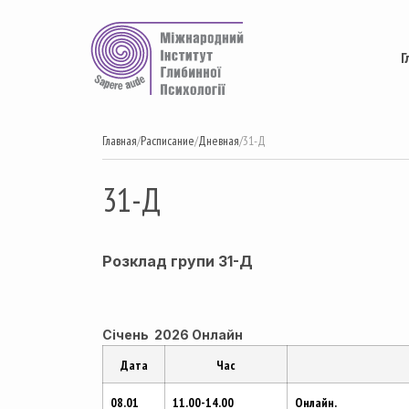
Перейти
к
содержимому
Г
Главная
/
Расписание
/
Дневная
/
31-Д
31-Д
Розклад групи 31-Д
Січень 2026 Онлайн
Дата
Час
08.01
11.00-14.00
Онлайн.