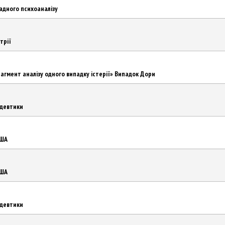
адного психоаналізу
трії
рагмент аналізу одного випадку істерії» Випадок Дори
едевтики
США
США
едевтики