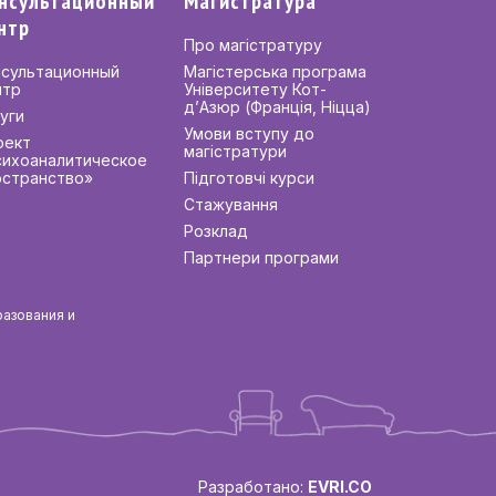
нсультационный
Магистратура
нтр
Про магістратуру
нсультационный
Магістерська програма
нтр
Університету Кот-
д’Азюр (Франція, Ніцца)
уги
Умови вступу до
оект
магістратури
сихоаналитическое
остранство»
Підготовчі курси
Стажування
Розклад
Партнери програми
разования и
Разработано:
EVRI.CO