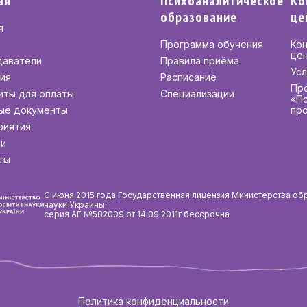
ая
Психоаналитическое
Ко
образование
це
я
Программа обучения
Ко
це
даватели
Правила приёма
Усл
ия
Расписание
Пр
иты для оплаты
Специализации
«П
ые документы
пр
риятия
ти
ты
С июня 2015 года Государственная лицензия Министерства об
науки Украины:
серия АГ №582009 от 14.09.2011г бессрочна
Политика конфиденциальности