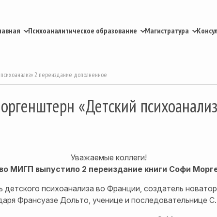
лавная
Психоаналитическое образование
Магистратура
Консу
 психоанализ» 2 переиздание дополненное
оргенштерн «Детский психоанализ
Уважаемые коллеги!
во МИГП выпустило 2 переиздание книги Софи Морг
детского психоанализа во Франции, создатель новаторс
даря Франсуазе Дольто, ученице и последовательнице С