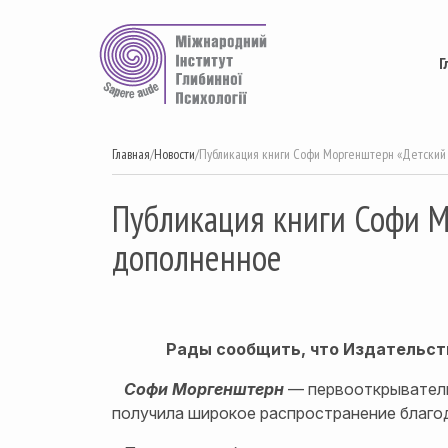
Перейти
к
содержимому
Г
Главная
/
Новости
/
Публикация книги Софи Моргенштерн «Детский
Публикация книги Софи М
дополненное
Рады сообщить, что Издательст
Софи Моргенштерн
— первооткрыватель 
получила широкое распространение благо