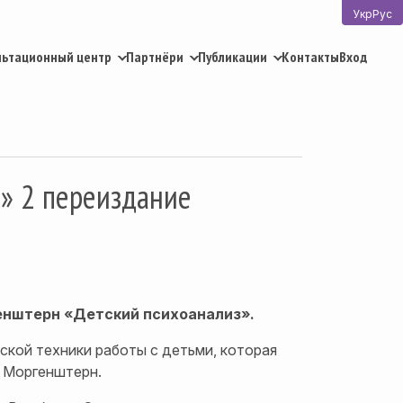
Укр
Рус
льтационный центр
Партнёри
Публикации
Контакты
Вход
» 2 переиздание
енштерн «Детский психоанализ».
кой техники работы с детьми, которая
. Моргенштерн.