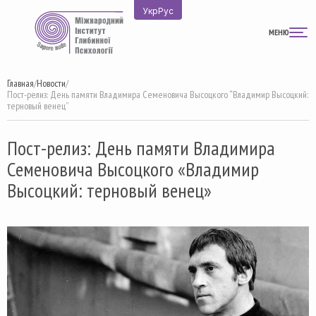
Перейти
Укр
Рус
к
МЕНЮ
содержимому
Главная
/
Новости
/
Пост-релиз: День памяти Владимира Семеновича Высоцкого “Владимир Высоцкий:
терновый венец”
Пост-релиз: День памяти Владимира
Семеновича Высоцкого «Владимир
Высоцкий: терновый венец»