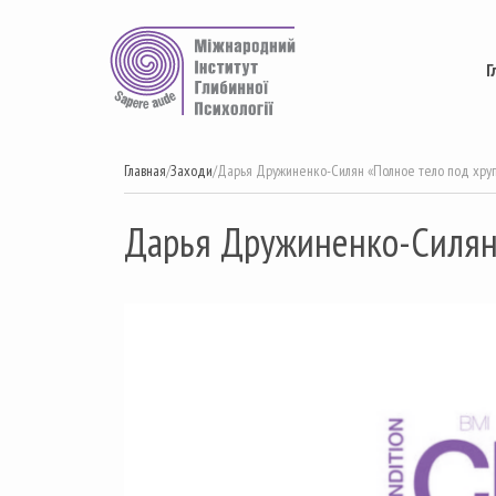
Перейти
к
содержимому
Г
Главная
/
Заходи
/
Дарья Дружиненко-Силян «Полное тело под хру
Дарья Дружиненко-Силян 