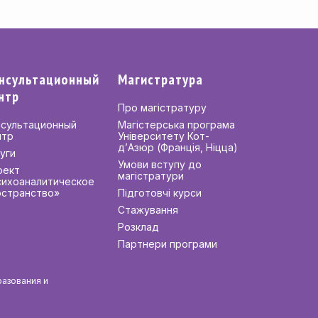
нсультационный
Магистратура
нтр
Про магістратуру
нсультационный
Магістерська програма
нтр
Університету Кот-
д’Азюр (Франція, Ніцца)
уги
Умови вступу до
оект
магістратури
сихоаналитическое
остранство»
Підготовчі курси
Стажування
Розклад
Партнери програми
разования и