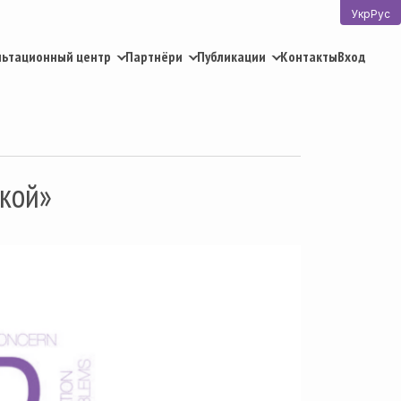
Укр
Рус
льтационный центр
Партнёри
Публикации
Контакты
Вход
кой»