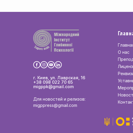
Главн
Главна
О нас
Препо
Лиценз
Реквиз
г. Киев, ул. Лаврская, 16
Уставн
+38 098 022 70 65
migppk@gmail.com
Мероп
Новос
Для новостей и релизов:
Контак
migppress@gmail.com