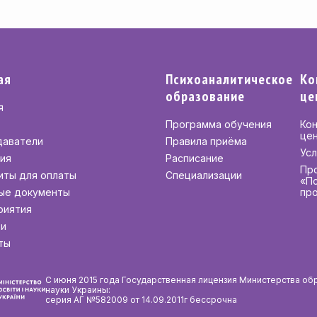
ая
Психоаналитическое
Ко
образование
це
я
Программа обучения
Ко
це
даватели
Правила приёма
Усл
ия
Расписание
Пр
иты для оплаты
Специализации
«П
ые документы
пр
риятия
ти
ты
С июня 2015 года Государственная лицензия Министерства об
науки Украины:
серия АГ №582009 от 14.09.2011г бессрочна