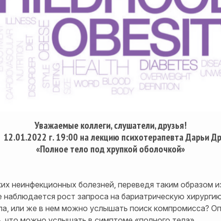
Уважаемые коллеги, слушатели, друзья!
 12.01.2022 г. 19:00 на лекцию психотерапевта Дарьи Д
«Полное тело под хрупкой оболочкой»
их неинфекционных болезней, переведя таким образом и
е наблюдается рост запроса на бариатрическую хирурги
ла, или же в нем можно услышать поиск компромисса? О
ь, что можно услышать в симптоме «полного тела».