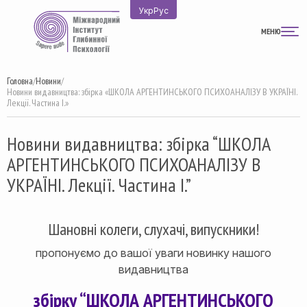
Перейти
Укр
Рус
до
МЕНЮ
вмісту
Головна
/
Новини
/
Новини видавництва: збірка «ШКОЛА АРГЕНТИНСЬКОГО ПСИХОАНАЛІЗУ В УКРАЇНІ.
Лекції. Частина I.»
Новини видавництва: збірка “ШКОЛА
АРГЕНТИНСЬКОГО ПСИХОАНАЛІЗУ В
УКРАЇНІ. Лекції. Частина I.”
Шановні колеги, слухачі, випускники!
пропонуємо до вашої уваги новинку нашого
видавництва
збірку “ШКОЛА АРГЕНТИНСЬКОГО