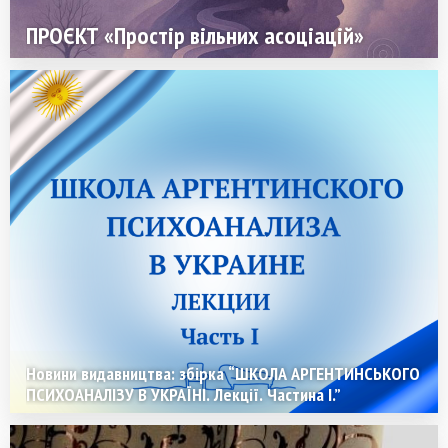
ПРОЄКТ «Простір вільних асоціацій»
Новини видавництва: збірка “ШКОЛА АРГЕНТИНСЬКОГО
ПСИХОАНАЛІЗУ В УКРАЇНІ. Лекції. Частина I.”