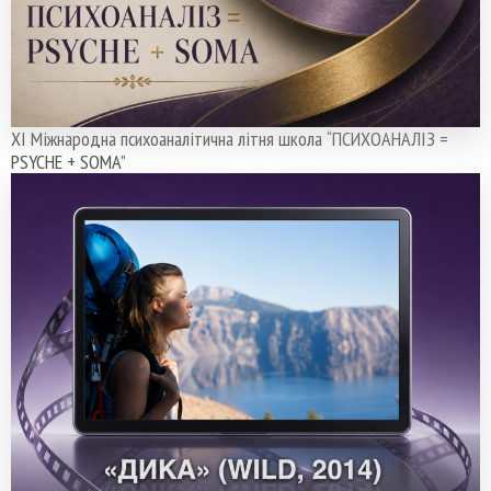
ХІ Міжнародна психоаналітична літня школа “ПСИХОАНАЛІЗ =
PSYCHЕ + SOMA”