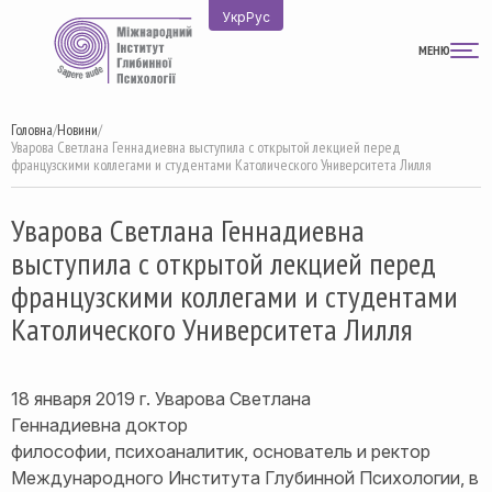
Перейти
Укр
Рус
до
МЕНЮ
вмісту
Головна
/
Новини
/
Уварова Светлана Геннадиевна выступила с открытой лекцией перед
французскими коллегами и студентами Католического Университета Лилля
Уварова Светлана Геннадиевна
выступила с открытой лекцией перед
французскими коллегами и студентами
Католического Университета Лилля
18 января 2019 г. Уварова Светлана
Геннадиевна доктор
философии, психоаналитик, основатель и ректор
Международного Института Глубинной Психологии, в