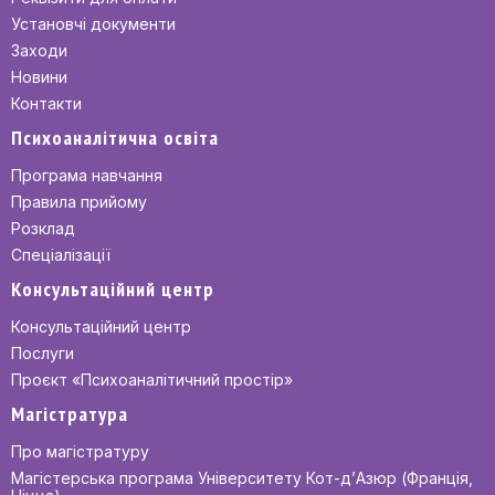
Установчі документи
Заходи
Новини
Контакти
Психоаналітична освіта
Програма навчання
Правила прийому
Розклад
Спеціалізації
Консультаційний центр
Консультаційний центр
Послуги
Проєкт «Психоаналітичний простір»
Магістратура
Про магістратуру
Магістерська програма Університету Кот-д’Азюр (Франція,