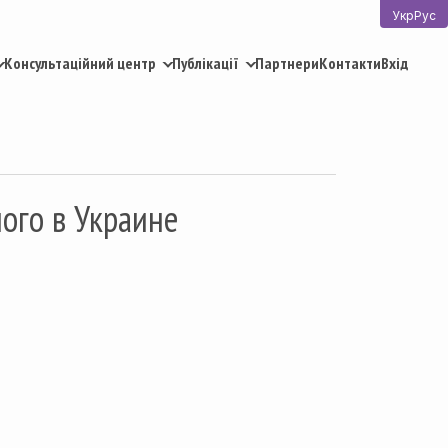
Укр
Рус
Консультаційний центр
Публікації
Партнери
Контакти
Вхід
ого в Украине