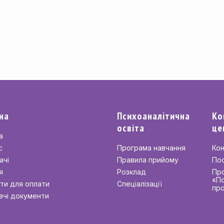
на
Психоаналітична
Ко
освіта
це
а
с
Програма навчання
Кон
ачі
Правила прийому
По
я
Розклад
Пр
«Пс
ити для оплати
Спеціалізації
про
вчі документи