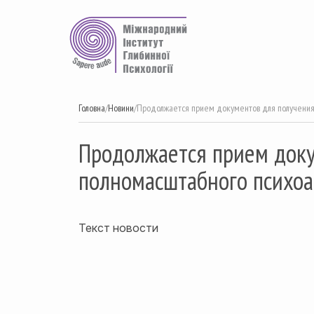
Перейти
до
вмісту
Головна
/
Новини
/
Продолжается прием документов для получения 
Продолжается прием доку
полномасштабного психоа
Текст новости