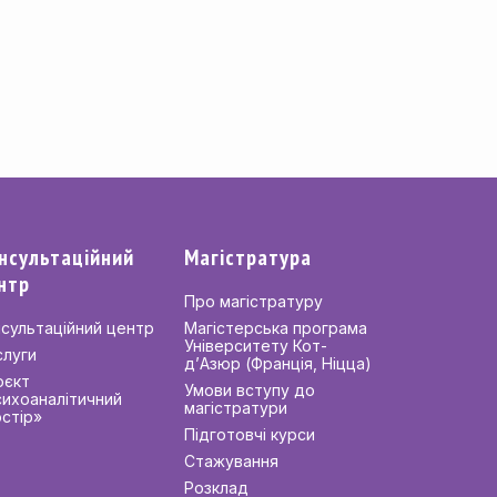
нсультаційний
Магістратура
нтр
Про магістратуру
сультаційний центр
Магістерська програма
Університету Кот-
слуги
д’Азюр (Франція, Ніцца)
оєкт
Умови вступу до
ихоаналітичний
магістратури
стір»
Підготовчі курси
Стажування
Розклад