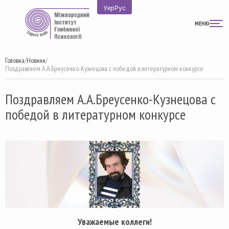
Перейти
Укр
Рус
до
МЕНЮ
вмісту
Головна
/
Новини
/
Поздравляем А.А.Бреусенко-Кузнецова с победой в литературном конкурсе
Поздравляем А.А.Бреусенко-Кузнецова с
победой в литературном конкурсе
Уважаемые коллеги!