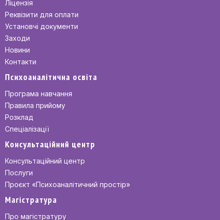
Ліцензія
Реквізити для оплати
Установчі документи
Заходи
Новини
Контакти
Психоаналітична освіта
Програма навчання
Правила прийому
Розклад
Спеціалізації
Консультаційний центр
Консультаційний центр
Послуги
Проєкт «Психоаналітичний простір»
Магістратура
Про магістратуру