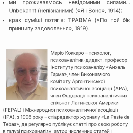
ми проживаємось невідомими силами…
Unbekannt (непізнаними) («Я і Воно», 1914);
крах суміші потягів: ТРАВМА («По той бік
принципу задоволення», 1919).
Маріо Коккаро – психолог,
психоаналітик-дидакт, професор
Інституту психоаналізу «Анхель
Гарма», член Виконавчого
комітету Аргентинської
психоаналітичної асоціації (APA),
член Федерації психоаналітичних
спільнот Латинської Америки
(FEPAL) і Міжнародної психоаналітичної асоціації
(IPA), з 1996 року – співредактор журналу «La Peste de
Tebas», де регулярно публікує статті про свою роботу
в галузі психоаналізу, автор численних статей і