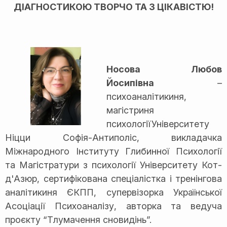
ДІАГНОСТИКОЮ ТВОРЧО ТА З ЦІКАВІСТЮ!
Носова Любов
Йосипівна
–
психоаналітикиня,
магістриня
психологіїУніверситету
Ніцци Софія-Антиполіс, викладачка
Міжнародного Інституту Глибинної Психології
та Магістратури з психології Університету Кот-
д'Азюр, сертифікована спеціалістка і тренінгова
аналітикиня ЄКПП, супервізорка Української
Асоціації Психоаналізу, авторка та ведуча
проєкту “Тлумачення сновидінь”.