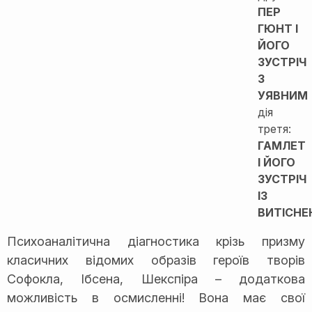
ПЕР
ГЮНТ І
ЙОГО
ЗУСТРІЧ
З
УЯВНИМ
дія
третя:
ГАМЛЕТ
І ЙОГО
ЗУСТРІЧ
ІЗ
ВИТІСН
Психоаналітична діагностика крізь призму
класичних відомих образів героїв творів
Софокла, Ібсена, Шекспіра – додаткова
можливість в осмисленні! Вона має свої