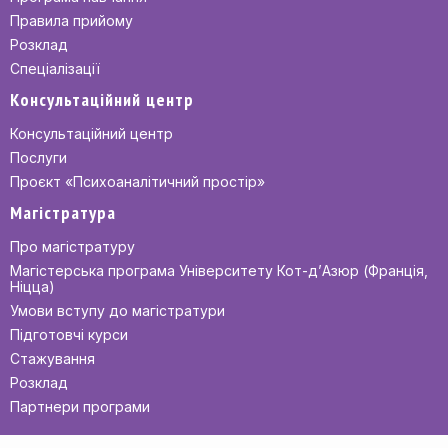
Правила прийому
Розклад
Спеціалізації
Консультаційний центр
Консультаційний центр
Послуги
Проєкт «Психоаналітичний простір»
Магістратура
Про магістратуру
Магістерська програма Університету Кот-д’Азюр (Франція,
Ніцца)
Умови вступу до магістратури
Підготовчі курси
Стажування
Розклад
Партнери програми