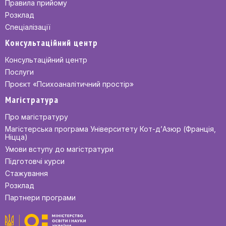
Правила прийому
Розклад
Спеціалізації
Консультаційний центр
Консультаційний центр
Послуги
Проєкт «Психоаналітичний простір»
Магістратура
Про магістратуру
Магістерська програма Університету Кот-д’Азюр (Франція,
Ніцца)
Умови вступу до магістратури
Підготовчі курси
Стажування
Розклад
Партнери програми