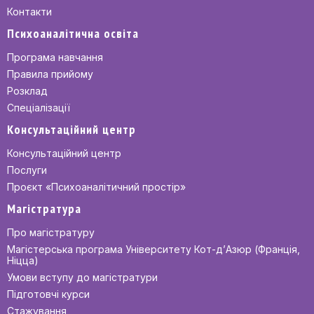
Контакти
Психоаналітична освіта
Програма навчання
Правила прийому
Розклад
Спеціалізації
Консультаційний центр
Консультаційний центр
Послуги
Проєкт «Психоаналітичний простір»
Магістратура
Про магістратуру
Магістерська програма Університету Кот-д’Азюр (Франція,
Ніцца)
Умови вступу до магістратури
Підготовчі курси
Стажування